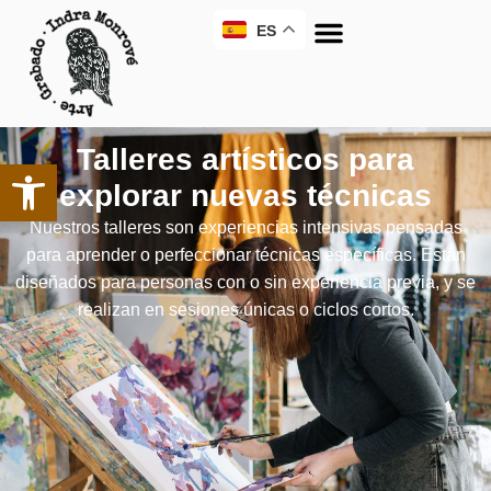
ES
Talleres artísticos para
explorar nuevas técnicas
Nuestros talleres son experiencias intensivas pensadas
para aprender o perfeccionar técnicas específicas. Están
diseñados para personas con o sin experiencia previa, y se
realizan en sesiones únicas o ciclos cortos.